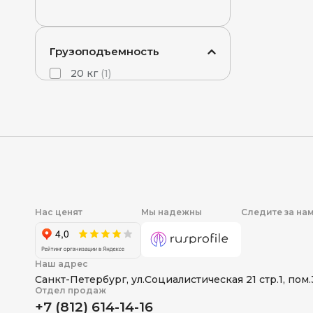
учреждений
роботизированных
Распродажа склада
систем
Чехлы для роботов
Грузоподъемность
Другое
Дополнительные Оси
20 кг
(
1
)
Силомоментные датчики
Нас ценят
Мы надежны
Следите за на
Наш адрес
Санкт-Петербург
,
ул.Социалистическая 21 стр.1, пом
Отдел продаж
+7 (812) 614-14-16