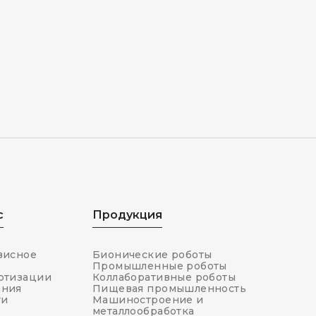
с
Продукция
висное
Бионические роботы
Промышленные роботы
отизации
Коллаборативные роботы
ания
Пищевая промышленность
ти
Машиностроение и
металлообработка