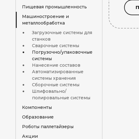
Пищевая промышленность
Машиностроение и
Погрузочно/упаковочные
металлообработка
системы
Загрузочные системы для
станков
Сварочные системы
Погрузочно/упаковочные
системы
Нанесение составов
Автоматизированные
системы хранения
Сборочные системы
Шлифовально/
полировальные системы
Компоненты
Образование
Техническое зрение
Захваты и инструменты
Роботы паллетайзеры
Роботы для
для роботов
образовательных
Акции
Компоненты для